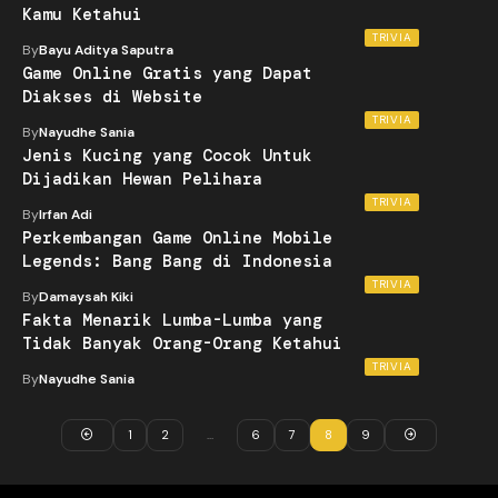
Kamu Ketahui
TRIVIA
By
Bayu Aditya Saputra
Game Online Gratis yang Dapat
Diakses di Website
TRIVIA
By
Nayudhe Sania
Jenis Kucing yang Cocok Untuk
Dijadikan Hewan Pelihara
TRIVIA
By
Irfan Adi
Perkembangan Game Online Mobile
Legends: Bang Bang di Indonesia
TRIVIA
By
Damaysah Kiki
Fakta Menarik Lumba-Lumba yang
Tidak Banyak Orang-Orang Ketahui
TRIVIA
By
Nayudhe Sania
1
2
…
6
7
8
9