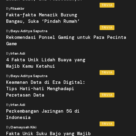
TRIVIA
By
Filaakbr
Fakta-fakta Menarik Burung
Bangau, Suka ‘Pindah Rumah’
TRIVIA
By
Bayu Aditya Saputra
Rekomendasi Ponsel Gaming untuk Para Pecinta
Game
By
Irfan Adi
4 Fakta Unik Lidah Buaya yang
Wajib Kamu Ketahui
TRIVIA
By
Bayu Aditya Saputra
Keamanan Data di Era Digital:
Tips Hati-hati Menghadapi
Peretasan Data
TRIVIA
By
Irfan Adi
Perkembangan Jaringan 5G di
Indonesia
TRIVIA
By
Damaysah Kiki
Fakta Unik Suku Bajo yang Wajib