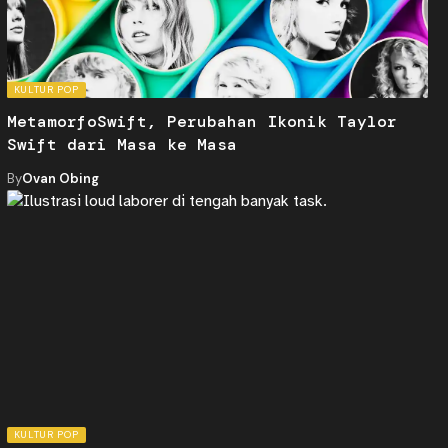
KULTUR POP
MetamorfoSwift, Perubahan Ikonik Taylor
Swift dari Masa ke Masa
By
Ovan Obing
KULTUR POP