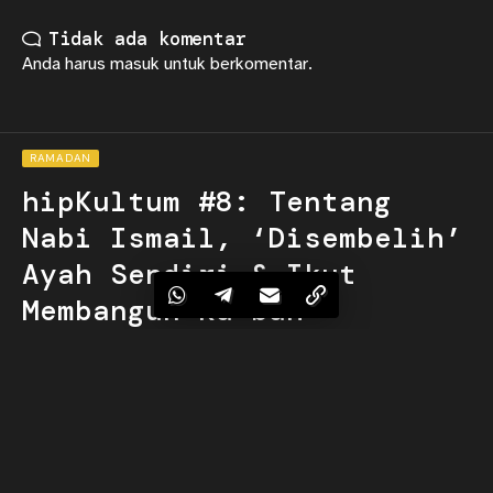
Tidak ada komentar
Anda harus
masuk
untuk berkomentar.
RAMADAN
hipKultum #8: Tentang
Nabi Ismail, ‘Disembelih’
Ayah Sendiri & Ikut
Membangun Ka’bah
By
Aulia Putri
Last updated: 2025/03/01