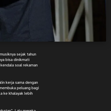
 musiknya sejak tahun
ya bisa dinikmati
a kendala soal rekaman
lin kerja sama dengan
i membuka peluang bagi
a ke khalayak lebih
embatan”. Lalu mereka