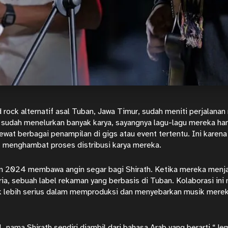
d rock alternatif asal Tuban, Jawa Timur, sudah meniti perjalanan
sudah menelurkan banyak karya, sayangnya lagu-lagu mereka han
 lewat berbagai penampilan di gigs atau event tertentu. Ini karen
 menghambat proses distribusi karya mereka.
n 2024 membawa angin segar bagi Shirath. Ketika mereka menja
ria
, sebuah label rekaman yang berbasis di Tuban. Kolaborasi in
uk lebih serius dalam memproduksi dan menyebarkan
musik
merek
il, nama Shirath sendiri diambil dari bahasa Arab yang berarti “J