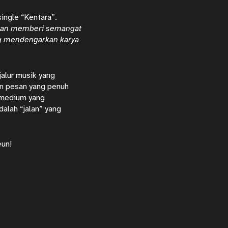
single “Kentara”.
i dan memberi semangat
ng mendengarkan karya
alur musik yang
an pesan yang penuh
 medium yang
alah “jalan” yang
eun!