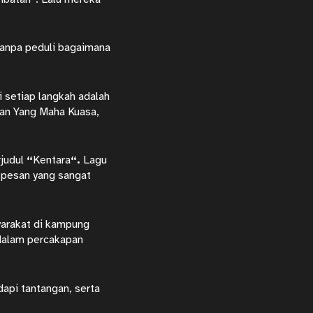
 tanpa peduli bagaimana
 setiap langkah adalah
kan Yang Maha Kuasa,
rjudul
“
Kentara
“.
Lagu
 pesan yang sangat
syarakat di kampung
 dalam percakapan
api tantangan, serta