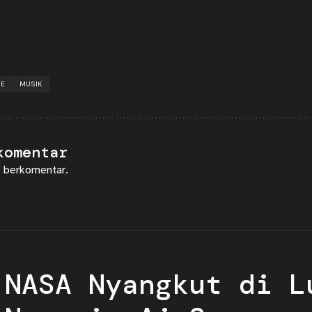
IE
MUSIK
komentar
 berkomentar.
 NASA Nyangkut di L