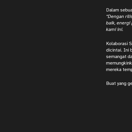
Dalam sebuah
“Dengan ril
baik, energ
kami ini.
Kolaborasi S
dicintai. In
semangat da
memungkinka
mereka tempu
Buat yang g