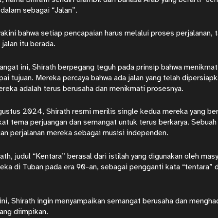
h dalam sebagai “Jalan”.
akini bahwa setiap pencapaian harus melalui proses perjalanan,
jalan itu berada.
gat ini, Shirath berpegang teguh pada prinsip bahwa menikmati
ai tujuan. Mereka percaya bahwa ada jalan yang telah dipersiap
ereka adalah terus berusaha dan menikmati prosesnya.
ustus 2024, Shirath resmi merilis single kedua mereka yang be
kat tema perjuangan dan semangat untuk terus berkarya. Sebuah
gan perjalanan mereka sebagai musisi independen.
ath, judul “Kentara” berasal dari istilah yang digunakan oleh ma
eka di Tuban pada era 90-an, sebagai pengganti kata “tentara”
 ini, Shirath ingin menyampaikan semangat berusaha dan menghad
ang diimpikan.