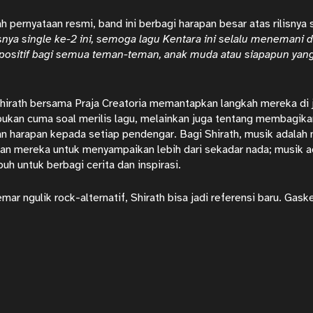
 pernyataan resmi, band ini berbagi harapan besar atas rilisnya 
isnya single ke-2 ini, semoga lagu Kentara ini selalu meneman
i positif bagi semua teman-teman, anak muda atau siapapun ya
hirath bersama Praja Creatoria memantapkan langkah mereka di j
i bukan cuma soal merilis lagu, melainkan juga tentang membagik
n harapan kepada setiap pendengar. Bagi Shirath, musik adalah
n mereka untuk menyampaikan lebih dari sekadar nada; musik ad
h untuk berbagi cerita dan inspirasi.
emar ngulik
rock-alternatif
, Shirath bisa jadi referensi baru. Gask