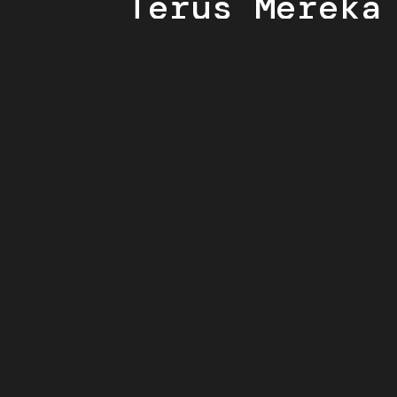
Terus Mereka
By
Lionita Nidia
Last updated: 2026/0