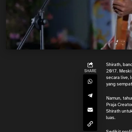
Shirath, ban
2017. Meski 
SHARE
secara live,
yang sempat
Namun, tahu
Praja Creato
Shirath unt
luas.
Sedikit prof