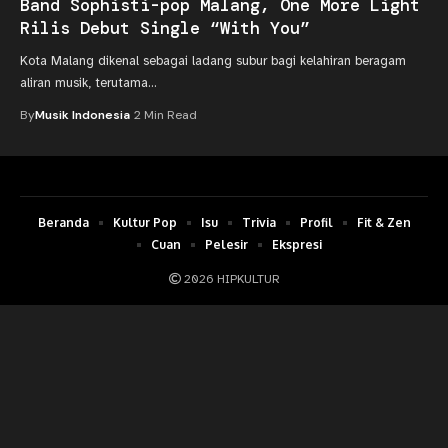
Band Sophisti-pop Malang, One More Light
Rilis Debut Single “With You”
Kota Malang dikenal sebagai ladang subur bagi kelahiran beragam
aliran musik, terutama…
By
Musik Indonesia
2 Min Read
Beranda
Kultur Pop
Isu
Trivia
Profil
Fit & Zen
Cuan
Pelesir
Ekspresi
2026 HIPKULTUR