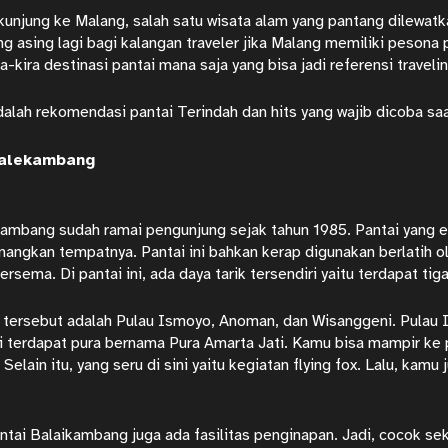
rkunjung ke Malang, salah satu wisata alam yang pantang dilewatk
ng asing lagi bagi kalangan traveler jika Malang memiliki pesona p
a-kira destinasi pantai mana saja yang bisa jadi referensi traveli
adalah rekomendasi pantai Terindah dan hits yang wajib dicoba s
Balekambang
ambang sudah ramai pengunjung sejak tahun 1985. Pantai yang ek
angkan tempatnya. Pantai ini bahkan kerap digunakan berlatih o
rsema. Di pantai ini, ada daya tarik tersendiri yaitu terdapat tig
 tersebut adalah Pulau Ismoyo, Anoman, dan Wisanggeni. Pulau I
ni terdapat pura bernama Pura Amarta Jati. Kamu bisa mampir ke 
. Selain itu, yang seru di sini yaitu kegiatan flying fox. Lalu, kam
antai Balaikambang juga ada fasilitas penginapan. Jadi, cocok seka