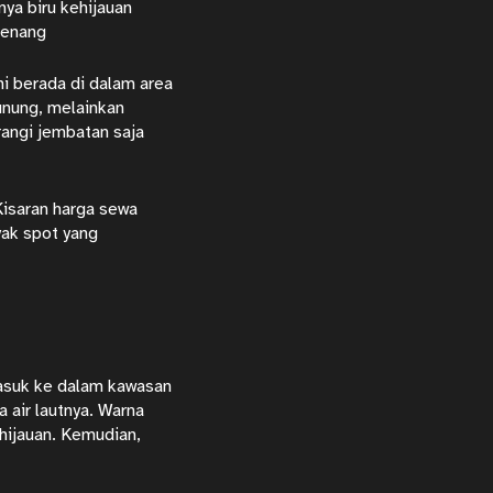
nya biru kehijauan
erenang
ni berada di dalam area
unung, melainkan
rangi jembatan saja
Kisaran harga sewa
yak spot yang
masuk ke dalam kawasan
 air lautnya. Warna
ehijauan. Kemudian,