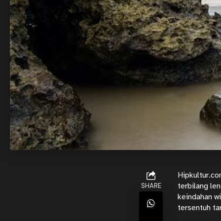
Hipkultur.c
terbilang l
SHARE
keindahan wi
tersentuh ta