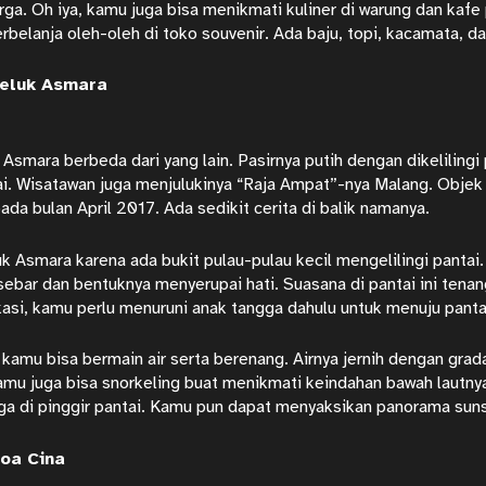
arga. Oh iya, kamu juga bisa menikmati kuliner di warung dan kafe
rbelanja oleh-oleh di toko souvenir. Ada baju, topi, kacamata, d
Teluk Asmara
 Asmara berbeda dari yang lain. Pasirnya putih dengan dikelilingi 
ai. Wisatawan juga menjulukinya “Raja Ampat”-nya Malang. Objek 
ada bulan April 2017. Ada sedikit cerita di balik namanya.
k Asmara karena ada bukit pulau-pulau kecil mengelilingi pantai.
sebar dan bentuknya menyerupai hati. Suasana di pantai ini tena
kasi, kamu perlu menuruni anak tangga dahulu untuk menuju panta
i, kamu bisa bermain air serta berenang. Airnya jernih dengan grad
amu juga bisa snorkeling buat menikmati keindahan bawah lautny
a di pinggir pantai. Kamu pun dapat menyaksikan panorama suns
Goa Cina