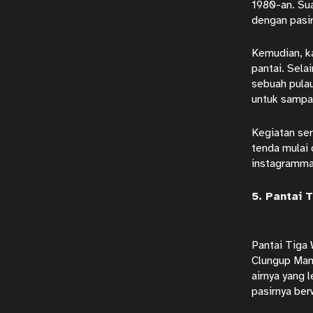
1980-an. Sua
dengan pasir
Kemudian, ka
pantai. Sela
sebuah pulau
untuk sampai
Kegiatan ser
tenda mulai 
instagrammab
5. Pantai 
Pantai Tiga 
Clungup Mang
airnya yang 
pasirnya ber