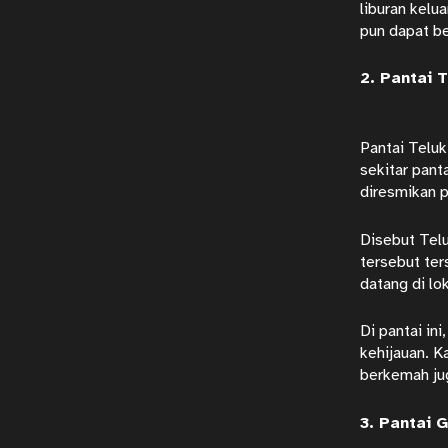
liburan kelu
pun dapat be
2. Pantai 
Pantai Teluk
sekitar pant
diresmikan p
Disebut Telu
tersebut ter
datang di lo
Di pantai in
kehijauan. K
berkemah jug
3. Pantai 