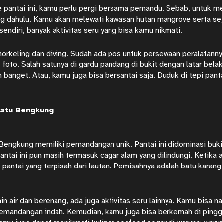
e pantai ini, kamu perlu pergi bersama pemandu. Sebab, untuk m
ng dahulu. Kamu akan melewati kawasan hutan mangrove serta seju
 sendiri, banyak aktivitas seru yang bisa kamu nikmati.
orkeling dan diving. Sudah ada pos untuk persewaan peralatanny
 foto. Salah satunya di gardu pandang di bukit dengan latar be
n banget. Atau, kamu juga bisa bersantai saja. Duduk di tepi pan
Batu Bengkung
Bengkung memiliki pemandangan unik. Pantai ini didominasi buki
Pantai ini pun masih termasuk cagar alam yang dilindungi. Ketika a
ir pantai yang terpisah dari lautan. Pemisahnya adalah batu karan
in air dan berenang, ada juga aktivitas seru lainnya. Kamu bisa na
mandangan indah. Kemudian, kamu juga bisa berkemah di pinggir