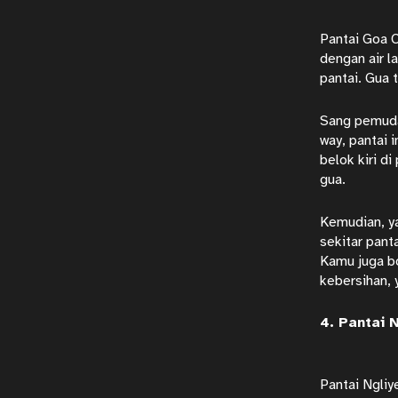
Pantai Goa C
dengan air l
pantai. Gua
Sang pemuda 
way, pantai 
belok kiri di
gua.
Kemudian, ya
sekitar pant
Kamu juga bo
kebersihan, 
4. Pantai 
Pantai Ngliy