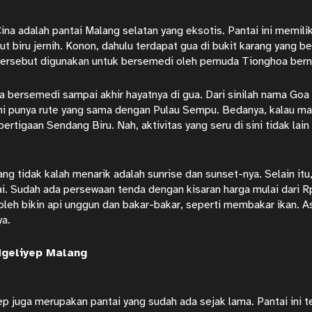
ina adalah pantai Malang selatan yang eksotis. Pantai ini memilik
aut biru jernih. Konon, dahulu terdapat gua di bukit karang yang b
 tersebut digunakan untuk bersemedi oleh pemuda Tionghoa ber
bersemedi sampai akhir hayatnya di gua. Dari sinilah nama Goa 
ini punya rute yang sama dengan Pulau Sempu. Bedanya, kalau mau
 pertigaan Sendang Biru. Nah, aktivitas yang seru di sini tidak la
ng tidak kalah menarik adalah sunrise dan sunset-nya. Selain it
ai. Sudah ada persewaan tenda dengan kisaran harga mulai dari R
leh bikin api unggun dan bakar-bakar, seperti membakar ikan. A
ya.
Ngeliyep Malang
ep juga merupakan pantai yang sudah ada sejak lama. Pantai ini t