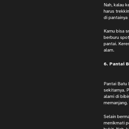
Nah, kalau k
harus trekki
di pantainya
Kamu bisa sn
berburu spot
pantai. Kere
alam.
6. Pantai 
Pantai Batu 
sekitarnya. 
alami di bib
memanjang.
Selain berma
menikmati pe