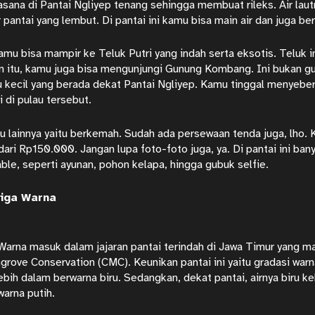
sana di Pantai Ngliyep tenang sehingga membuat rileks. Air laut
 pantai yang lembut. Di pantai ini kamu bisa main air dan juga b
mu bisa mampir ke Teluk Putri yang indah serta eksotis. Teluk i
in itu, kamu juga bisa mengunjungi Gunung Kombang. Ini bukan g
 kecil yang berada dekat Pantai Ngliyep. Kamu tinggal menyebe
 di pulau tersebut.
u lainnya yaitu berkemah. Sudah ada persewaan tenda juga, lho. 
dari Rp150.000. Jangan lupa foto-foto juga, ya. Di pantai ini ban
le, seperti ayunan, pohon kelapa, hingga gubuk selfie.
Tiga Warna
Warna masuk dalam jajaran pantai terindah di Jawa Timur yang 
rove Conservation (CMC). Keunikan pantai ini yaitu gradasi warna
lebih dalam berwarna biru. Sedangkan, dekat pantai, airnya biru k
warna putih.